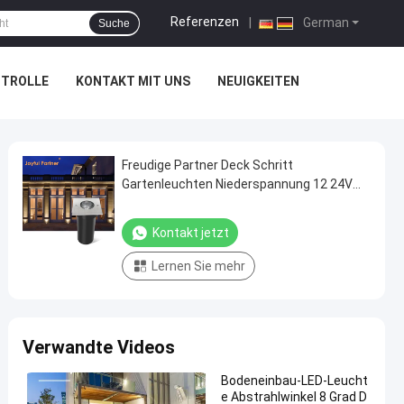
Referenzen
|
German
Suche
NTROLLE
KONTAKT MIT UNS
NEUIGKEITEN
Freudige Partner Deck Schritt
Gartenleuchten Niederspannung 12 24V
6W CREE COB Warm Weiß Quadrat
Kontakt jetzt
Lernen Sie mehr
Verwandte Videos
Bodeneinbau-LED-Leucht
e Abstrahlwinkel 8 Grad D