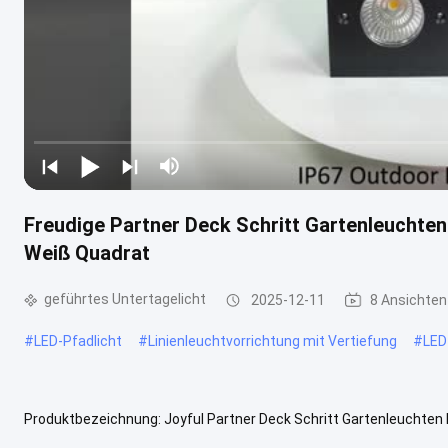
Freudige Partner Deck Schritt Gartenleucht
Weiß Quadrat
geführtes Untertagelicht
2025-12-11
8 Ansichten
#
LED-Pfadlicht
#
Linienleuchtvorrichtung mit Vertiefung
#
LED
Produktbezeichnung: Joyful Partner Deck Schritt Gartenleuchte
Nr. Lichtquelle Linsenstrahlwinkel Verbrauch ((Watt) Eintrittsspannu