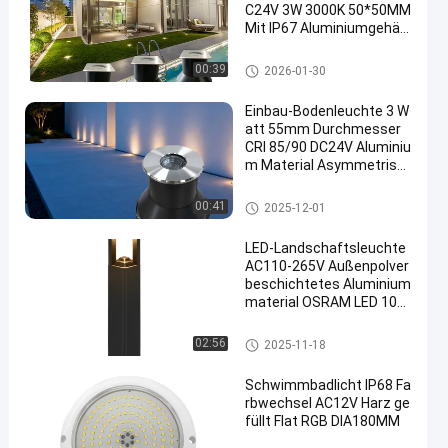
C24V 3W 3000K 50*50MM
Mit IP67 Aluminiumgehäu
se
geführtes Untertagelicht
00:39
2026-01-30
Einbau-Bodenleuchte 3 W
att 55mm Durchmesser
CRI 85/90 DC24V Aluminiu
m Material Asymmetrisc
he Linse Für Parkplatz
geführtes Untertagelicht
00:41
2025-12-01
LED-Landschaftsleuchte
AC110-265V Außenpolver
beschichtetes Aluminium
material OSRAM LED 10W
Bollard-Licht Außen
LED-Graslicht
02:56
2025-11-18
Schwimmbadlicht IP68 Fa
rbwechsel AC12V Harz ge
füllt Flat RGB DIA180MM