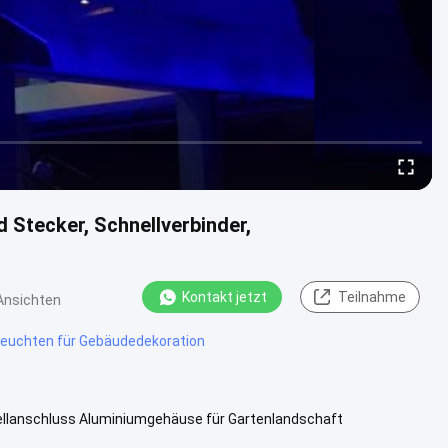
 Stecker, Schnellverbinder,
Kontakt jetzt
Teilnahme
Ansichten
euchten für Gebäudedekoration
llanschluss Aluminiumgehäuse für Gartenlandschaft
8W Eingangsspannung DC24V Zus.....
Weitere Informationen