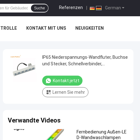
Referenzen
|
German
Suche
NTROLLE
KONTAKT MIT UNS
NEUIGKEITEN
IP65 Niederspannungs-Wandfluter, Buchse
und Stecker, Schnellverbinder,
Aluminiumgehäuse, für Gartenlandschaft
Kontakt jetzt
Lernen Sie mehr
Verwandte Videos
Fernbedienung Außen-LE
D-Wandwaschlampen