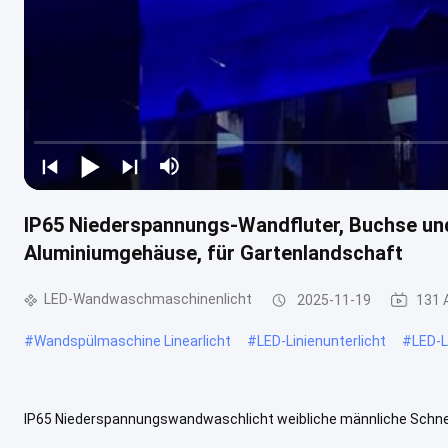
IP65 Niederspannungs-Wandfluter, Buchse und
Aluminiumgehäuse, für Gartenlandschaft
LED-Wandwaschmaschinenlicht
2025-11-19
131 
#
Wandspülmaschine Linearlicht
#
LED-Linienunterlicht
#
LED-L
IP65 Niederspannungswandwaschlicht weibliche männliche Schne
Farbtemperatur Einfarbig Nennleistung 9W/18W/24W/36W/48W/10