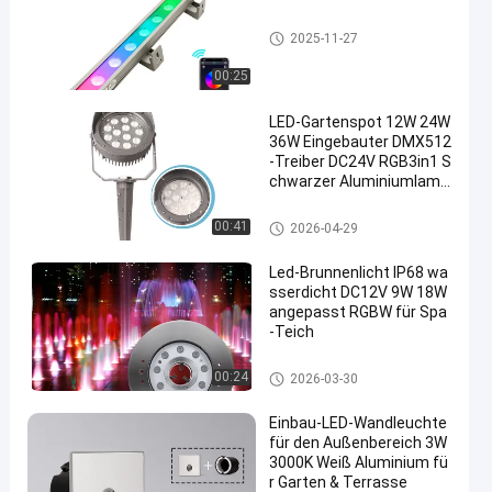
LED-Wandwaschmaschinenlic
2025-11-27
ht
00:25
LED-Gartenspot 12W 24W
36W Eingebauter DMX512
-Treiber DC24V RGB3in1 S
chwarzer Aluminiumlamp
enkörper Aluminiumgehä
use für Baumbeleuchtun
LED-Garten-Scheinwerferlicht
00:41
2026-04-29
g
Led-Brunnenlicht IP68 wa
sserdicht DC12V 9W 18W
angepasst RGBW für Spa
-Teich
LED-Brunnenlicht
00:24
2026-03-30
Einbau-LED-Wandleuchte
für den Außenbereich 3W
3000K Weiß Aluminium fü
r Garten & Terrasse