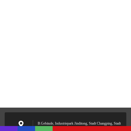
B.Gebäude, Industriepark Jinditong, Stadt Changping, Stadt
Dongguan, Provinz Guangdong 523576