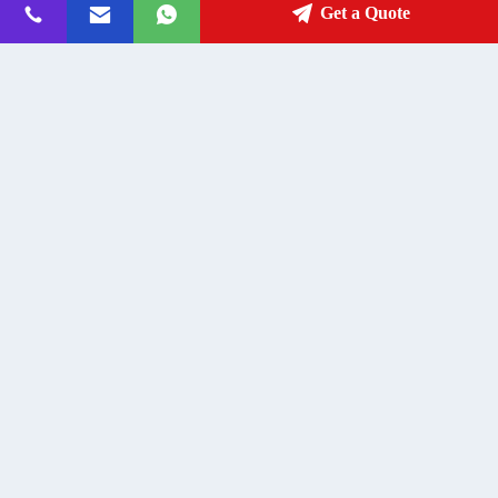
Anschrift
Get a Quote
sales@jp-lighting.com
E-Mail
0086-769-87900780
Phone
Joyful Lamp Company Limited