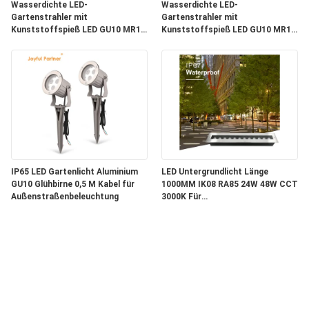
Wasserdichte LED-
Wasserdichte LED-
Gartenstrahler mit
Gartenstrahler mit
Kunststoffspieß LED GU10 MR16
Kunststoffspieß LED GU10 MR16
Leuchtmittel für Garten und Hof
Leuchtmittel für Garten und Hof
IP65 LED Gartenlicht Aluminium
LED Untergrundlicht Länge
GU10 Glühbirne 0,5 M Kabel für
1000MM IK08 RA85 24W 48W CCT
Außenstraßenbeleuchtung
3000K Für
Gebäudebeleuchtungsprojekt