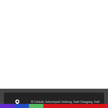
B.Gebäude, Industriepark Jinditong, Stadt Changping, Stadt
Dongguan, Provinz Guangdong 523576