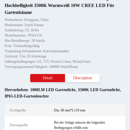
Hochhelligkeit 3500K Warmweiß 10W CREE LED Für
Gartenbäume
Herkunftsort: Dongguan, China
Markenname: Joyful Partner
Zertifizierung: CE, RoHs
Modellnummer: JPS61110
Min Bestellmenge: 20 Stücke
Preis: Verhandlungsfähig
Verpackung Informationen: Kartonkastenpaket
Lieferzeit: 5 bis 20 Arbeitstage.
Zahlungsbedingungen: L/C, T/T, Western Union, MoneyGram
Versorgungsmaterial-Fähigkeit: 100000 Stück/Monat
Detail
Description
Hervorheben:
1000LM LED Gartenlicht
,
3500K LED Gartenlicht
,
IP65-LED-Gartenleuchte
1Lichtgröße:
Dia. 60 mm*L110 mm
Bei der Anlage müssen die folgenden
2Stromquelle:
Bedingungen erfüllt sein: