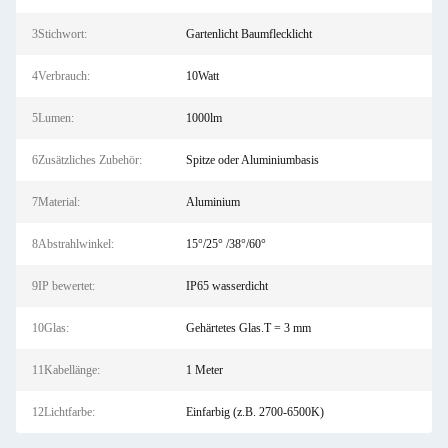
3Stichwort:
Gartenlicht Baumflecklicht
4Verbrauch:
10Watt
5Lumen:
1000lm
6Zusätzliches Zubehör:
Spitze oder Aluminiumbasis
7Material:
Aluminium
8Abstrahlwinkel:
15°/25° /38°/60°
9IP bewertet:
IP65 wasserdicht
10Glas:
Gehärtetes Glas.T = 3 mm
11Kabellänge:
1 Meter
12Lichtfarbe:
Einfarbig (z.B. 2700-6500K)