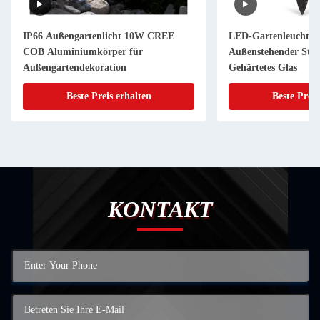
IP66 Außengartenlicht 10W CREE
LED-Gartenleuchte 
COB Aluminiumkörper für
Außenstehender Str
Außengartendekoration
Gehärtetes Glas
Beste Preis erhalten
Beste Preis
KONTAKT