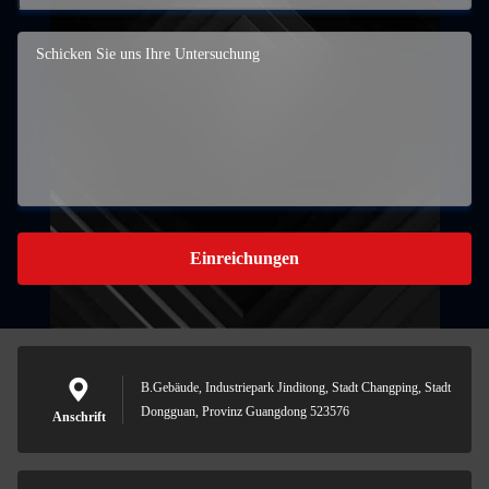
Einreichungen
B.Gebäude, Industriepark Jinditong, Stadt Changping, Stadt
Dongguan, Provinz Guangdong 523576
Anschrift