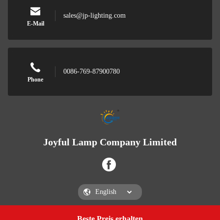
sales@jp-lighting.com
E-Mail
0086-769-87900780
Phone
Joyful Lamp Company Limited
Beste Preis erhalten
Get a Quote