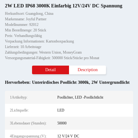
2W LED IP68 3000K Einfarbig 12V/24V DC Spannung
Herkunftsort: Guangdong, China
Markenname: Joyful Partner
Modellnummer: 92012
Min Bestellmenge: 20 Stück
Preis: Verhandlungsfähig
Verpackung Informationen: Kartonboxpackung
Lieferzeit: 10 Arbeitstage
Zahlungsbedingungen: Western Union, MoneyGram
Versorgungsmaterial-Fähigkeit: 500000 Stück/Stücke pro Monat
Detail
Description
Hervorheben:
Unterirdisches Poollicht 3000k
,
2W Untergrundlicht
1Artikeltyp:
Poollichter, LED -Poollichtlicht
2Lichtquelle:
LED
3Lebensdauer (Stunden):
50000
4Eingangsspannung (V):
12 V/24 V DC