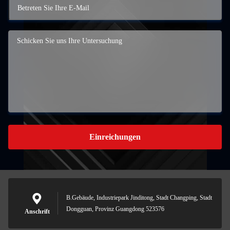
Einreichungen
B.Gebäude, Industriepark Jinditong, Stadt Changping, Stadt
Dongguan, Provinz Guangdong 523576
Anschrift