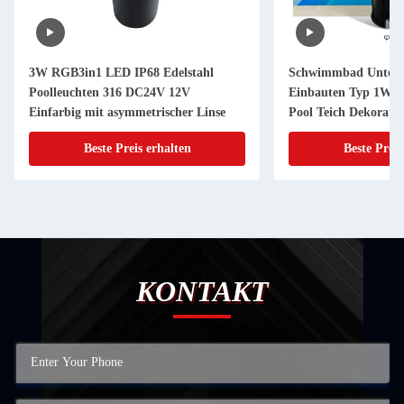
3W RGB3in1 LED IP68 Edelstahl
Schwimmbad Unterwa
Poolleuchten 316 DC24V 12V
Einbauten Typ 1W 
Einfarbig mit asymmetrischer Linse
Pool Teich Dekorati
Beste Preis erhalten
Beste Preis
KONTAKT