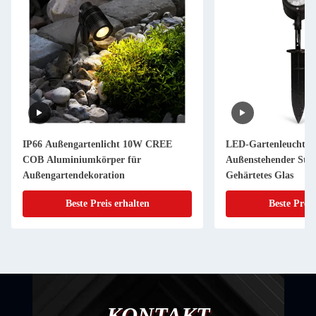
IP66 Außengartenlicht 10W CREE
LED-Gartenleuchte 
COB Aluminiumkörper für
Außenstehender Str
Außengartendekoration
Gehärtetes Glas
Beste Preis erhalten
Beste Preis
KONTAKT