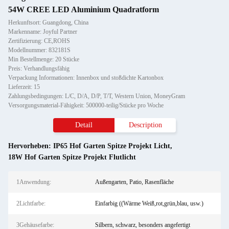
54W CREE LED Aluminium Quadratform
Herkunftsort: Guangdong, China
Markenname: Joyful Partner
Zertifizierung: CE,ROHS
Modellnummer: 832181S
Min Bestellmenge: 20 Stücke
Preis: Verhandlungsfähig
Verpackung Informationen: Innenbox und stoßdichte Kartonbox
Lieferzeit: 15
Zahlungsbedingungen: L/C, D/A, D/P, T/T, Western Union, MoneyGram
Versorgungsmaterial-Fähigkeit: 500000-teilig/Stücke pro Woche
Detail
Description
Hervorheben:
IP65 Hof Garten Spitze Projekt Licht
,
18W Hof Garten Spitze Projekt Flutlicht
1Anwendung:
Außengarten, Patio, Rasenfläche
2Lichtfarbe:
Einfarbig ((Wärme Weiß,rot,grün,blau, usw.)
3Gehäusefarbe:
Silbern, schwarz, besonders angefertigt