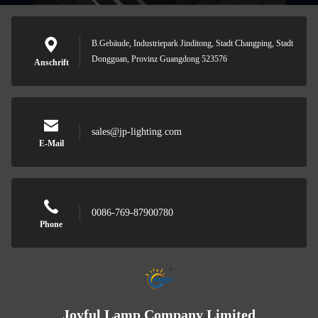
B.Gebäude, Industriepark Jinditong, Stadt Changping, Stadt
Dongguan, Provinz Guangdong 523576
Anschrift
sales@jp-lighting.com
E-Mail
0086-769-87900780
Phone
Joyful Lamp Company Limited