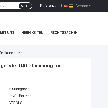
Referenzen
|
German
Suche
MIT UNS
NEUIGKEITEN
RECHTSSACHEN
 Für Hausbäume
gelistet DALI-Dimmung für
In Guangdong
Joyful Partner
CE,ROHS