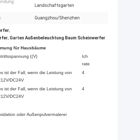
endung:
Landschaftsgarten
:
Guangzhou/Shenzhen
rfer
,
rfer
,
Garten Außenbeleuchtung Baum Scheinwerfer
immung für Hausbäume
ntrittsspannung ((V)
Ich
rate
es ist der Fall, wenn die Leistung von
4
12V/DC24V
es ist der Fall, wenn die Leistung von
4
12V/DC24V
xidation oder Außenpulvermalerei