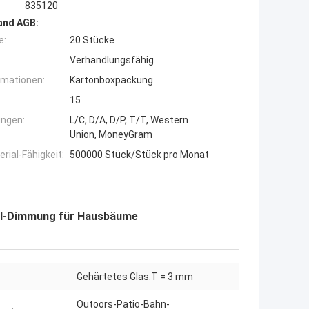
835120
and AGB:
e:
20 Stücke
Verhandlungsfähig
rmationen:
Kartonboxpackung
15
ngen:
L/C, D/A, D/P, T/T, Western
Union, MoneyGram
ial-Fähigkeit:
500000 Stück/Stück pro Monat
ALI-Dimmung für Hausbäume
Gehärtetes Glas.T = 3 mm
Outoors-Patio-Bahn-