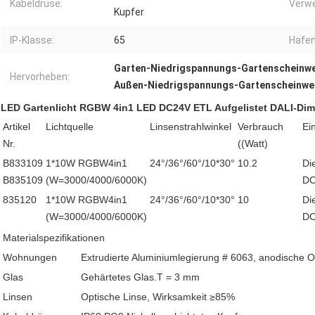
Kabeldrüse:
Verw
Kupfer
IP-Klasse:
65
Hafen
Garten-Niedrigspannungs-Gartenscheinwe
Hervorheben:
Außen-Niedrigspannungs-Gartenscheinwe
LED Gartenlicht RGBW 4in1 LED DC24V ETL Aufgelistet DALI-D
Artikel
Lichtquelle
Linsenstrahlwinkel
Verbrauch
Ei
Nr.
((Watt)
B833109
1*10W RGBW4in1
24°/36°/60°/10*30°
10.2
Di
B835109
(W=3000/4000/6000K)
DC
835120
1*10W RGBW4in1
24°/36°/60°/10*30°
10
Di
(W=3000/4000/6000K)
DC
Materialspezifikationen
Wohnungen
Extrudierte Aluminiumlegierung # 6063, anodische O
Glas
Gehärtetes Glas.T = 3 mm
Linsen
Optische Linse, Wirksamkeit ≥85%