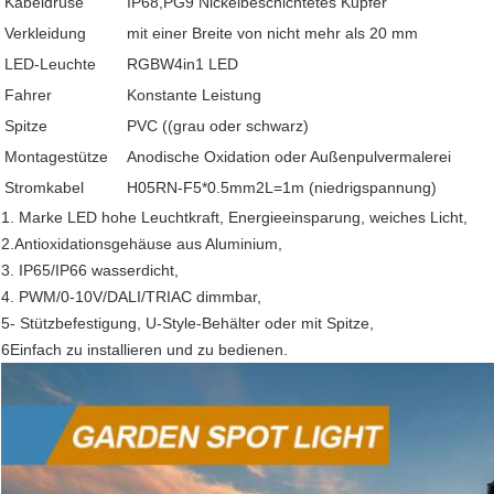
Kabeldrüse
IP68,PG9 Nickelbeschichtetes Kupfer
Verkleidung
mit einer Breite von nicht mehr als 20 mm
LED-Leuchte
RGBW4in1 LED
Fahrer
Konstante Leistung
Spitze
PVC ((grau oder schwarz)
Montagestütze
Anodische Oxidation oder Außenpulvermalerei
Stromkabel
H05RN-F5*0.5mm2L=1m (niedrigspannung)
1. Marke LED hohe Leuchtkraft, Energieeinsparung, weiches Licht,
2.Antioxidationsgehäuse aus Aluminium,
3. IP65/IP66 wasserdicht,
4. PWM/0-10V/DALI/TRIAC dimmbar,
5- Stützbefestigung, U-Style-Behälter oder mit Spitze,
6Einfach zu installieren und zu bedienen.